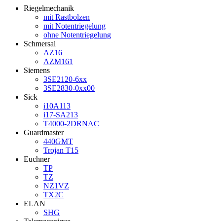
Riegelmechanik
mit Rastbolzen
mit Notentriegelung
ohne Notentriegelung
Schmersal
AZ16
AZM161
Siemens
3SE2120-6xx
3SE2830-0xx00
Sick
i10A113
i17-SA213
T4000-2DRNAC
Guardmaster
440GMT
Trojan T15
Euchner
TP
TZ
NZ1VZ
TX2C
ELAN
SHG