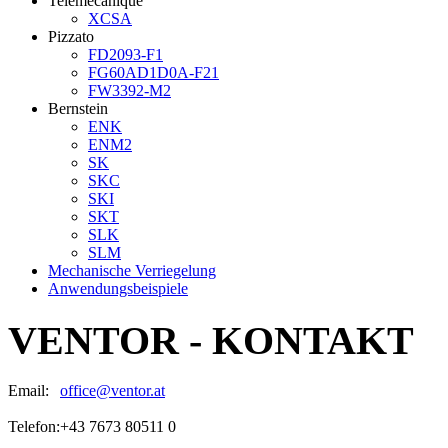
Telemecanique
XCSA
Pizzato
FD2093-F1
FG60AD1D0A-F21
FW3392-M2
Bernstein
ENK
ENM2
SK
SKC
SKI
SKT
SLK
SLM
Mechanische Verriegelung
Anwendungsbeispiele
VENTOR - KONTAKT
Email:
office@ventor.at
Telefon:
+43 7673 80511 0