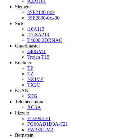
AZM161
Siemens
3SE2120-6xx
3SE2830-0xx00
Sick
i10A113
i17-SA213
T4000-2DRNAC
Guardmaster
440GMT
Trojan T15
Euchner
TP
TZ
NZ1VZ
TX2C
ELAN
SHG
Telemecanique
XCSA
Pizzato
FD2093-F1
FG60AD1D0A-F21
FW3392-M2
Bernstein