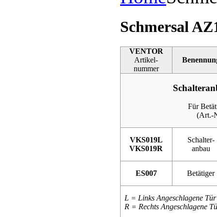
Schmersal AZ
VENTOR
Artikel-
Benennun
nummer
Schaltera
Für Betä
(Art.
VKS019L
Schalter-
VKS019R
anbau
ES007
Betätiger
L = Links Angeschlagene Tür
R = Rechts Angeschlagene Tü