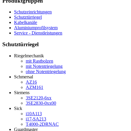
Produktgruppen
Schutzeinrichtungen
Schutztürriegel
Kabelkanäle
Aluminiumprofilsystem
Service - Dienstleistungen
Schutztürriegel
Riegelmechanik
mit Rastbolzen
mit Notentriegelung
ohne Notentriegelung
Schmersal
AZ16
AZM161
Siemens
3SE2120-6xx
3SE2830-0xx00
Sick
i10A113
i17-SA213
T4000-2DRNAC
Guardmaster