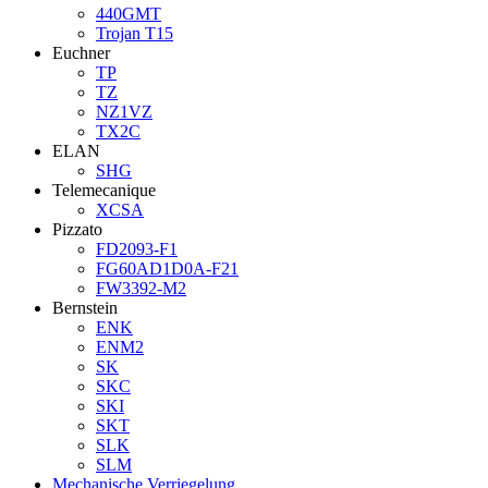
440GMT
Trojan T15
Euchner
TP
TZ
NZ1VZ
TX2C
ELAN
SHG
Telemecanique
XCSA
Pizzato
FD2093-F1
FG60AD1D0A-F21
FW3392-M2
Bernstein
ENK
ENM2
SK
SKC
SKI
SKT
SLK
SLM
Mechanische Verriegelung