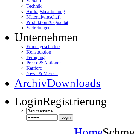
Verkauf
Technik
Auftragsbearbeitung
Materialwirtschaft
Produktion & Qualität
Vertretungen
Unternehmen
Firmengeschichte
Konstruktion
Fertigung
Presse & Aktionen
Karriere
News & Messen
Archiv
Downloads
Login
Registrierung
Login
Home
Schme