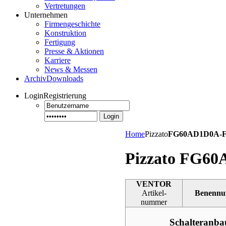
Vertretungen
Unternehmen
Firmengeschichte
Konstruktion
Fertigung
Presse & Aktionen
Karriere
News & Messen
Archiv
Downloads
Login
Registrierung
Login
Home
Pizzato
FG60AD1D0A-F
Pizzato FG6
VENTOR
Artikel-
Benennu
nummer
Schalteranb