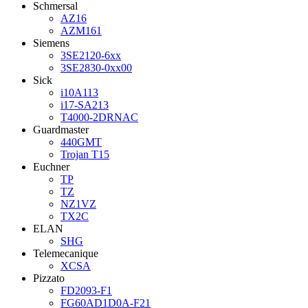
Schmersal
AZ16
AZM161
Siemens
3SE2120-6xx
3SE2830-0xx00
Sick
i10A113
i17-SA213
T4000-2DRNAC
Guardmaster
440GMT
Trojan T15
Euchner
TP
TZ
NZ1VZ
TX2C
ELAN
SHG
Telemecanique
XCSA
Pizzato
FD2093-F1
FG60AD1D0A-F21