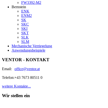
FW3392-M2
Bernstein
ENK
ENM2
SK
SKC
SKI
SKT
SLK
SLM
Mechanische Verriegelung
Anwendungsbeispiele
VENTOR - KONTAKT
Email:
office@ventor.at
Telefon:
+43 7673 80511 0
weitere Kontakte...
Wir stellen ein