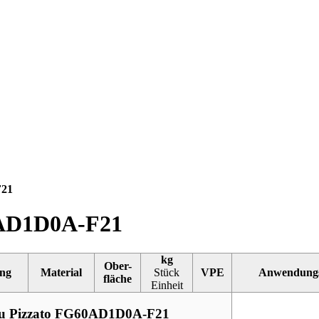
21
0AD1D0A-F21
kg
Ober-
ng
Material
Stück
VPE
Anwendungs
fläche
Einheit
au Pizzato FG60AD1D0A-F21