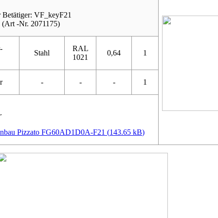
 Betätiger: VF_keyF21
(Art -Nr. 2071175)
-
RAL
Stahl
0,64
1
1021
r
-
-
-
1
r
anbau Pizzato FG60AD1D0A-F21 (
143.65 kB
)