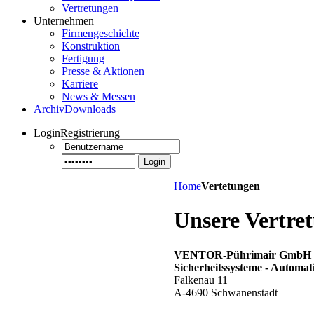
Vertretungen
Unternehmen
Firmengeschichte
Konstruktion
Fertigung
Presse & Aktionen
Karriere
News & Messen
Archiv
Downloads
Login
Registrierung
Login
Home
Vertetungen
Unsere Vertre
VENTOR-Pührimair GmbH
Sicherheitssysteme - Automat
Falkenau 11
A-4690 Schwanenstadt