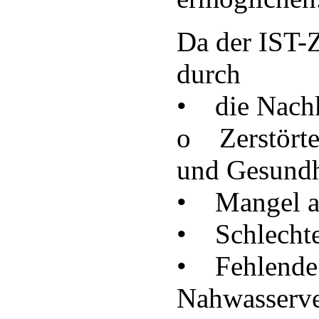
Da der IST-
durch
• die Nachk
o Zerstörte 
und Gesundh
• Mangel a
• Schlechte
• Fehlende 
Nahwasserv