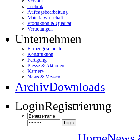
Verkauf
Technik
Auftragsbearbeitung
Materialwirtschaft
Produktion & Qualität
Vertretungen
Unternehmen
Firmengeschichte
Konstruktion
Fertigung
Presse & Aktionen
Karriere
News & Messen
Archiv
Downloads
Login
Registrierung
Login
Home
News 